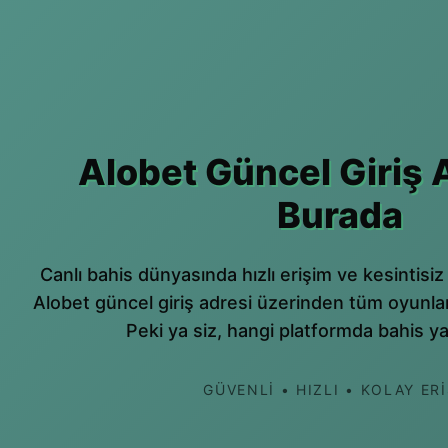
Alobet Güncel Giriş 
Burada
Canlı bahis dünyasında hızlı erişim ve kesintisi
Alobet güncel giriş adresi üzerinden tüm oyunlara
Peki ya siz, hangi platformda bahis 
GÜVENLI • HIZLI • KOLAY ER