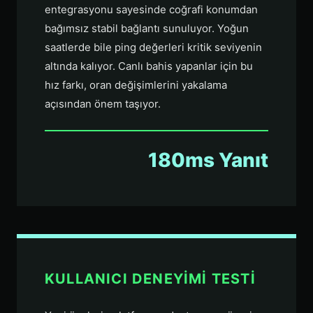
entegrasyonu sayesinde coğrafi konumdan
bağımsız stabil bağlantı sunuluyor. Yoğun
saatlerde bile ping değerleri kritik seviyenin
altında kalıyor. Canlı bahis yapanlar için bu
hız farkı, oran değişimlerini yakalama
açısından önem taşıyor.
180ms Yanıt
KULLANICI DENEYIMI TESTI