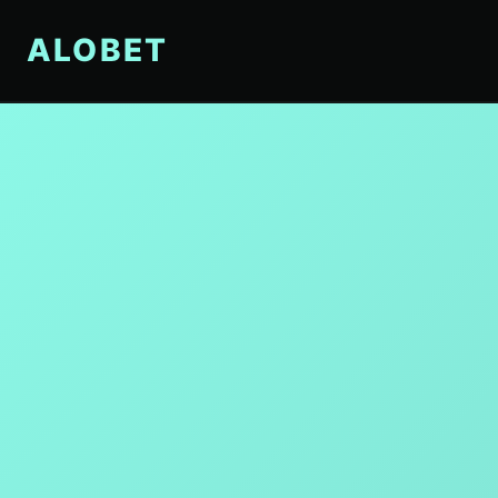
ALOBET