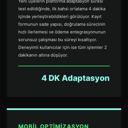
Yeni üyelerin platforma adaptasyon süresi
test edildiğinde, ilk bahsi ortalama 4 dakika
içinde yerleştirebildikleri görülüyor. Kayıt
formunun sade yapısı, doğrulama sürecinin
hızlı ilerlemesi ve ödeme entegrasyonunun
sorunsuz çalışması bu süreyi kısaltıyor.
Deneyimli kullanıcılar için ise tüm işlemler 2
dakikanın altına düşüyor.
4 DK Adaptasyon
MOBIL OPTIMIZASYON