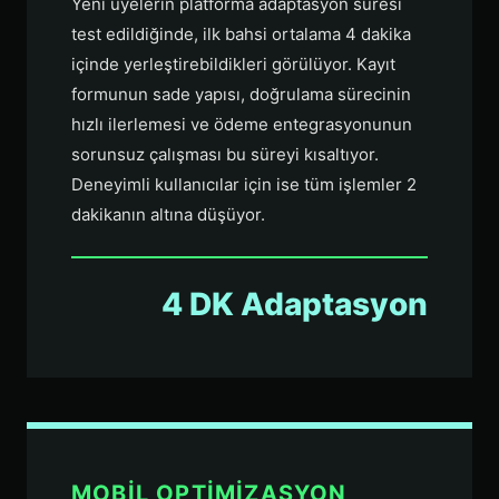
Yeni üyelerin platforma adaptasyon süresi
test edildiğinde, ilk bahsi ortalama 4 dakika
içinde yerleştirebildikleri görülüyor. Kayıt
formunun sade yapısı, doğrulama sürecinin
hızlı ilerlemesi ve ödeme entegrasyonunun
sorunsuz çalışması bu süreyi kısaltıyor.
Deneyimli kullanıcılar için ise tüm işlemler 2
dakikanın altına düşüyor.
4 DK Adaptasyon
MOBIL OPTIMIZASYON