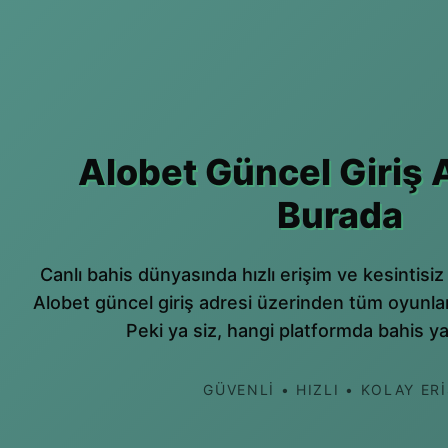
Alobet Güncel Giriş 
Burada
Canlı bahis dünyasında hızlı erişim ve kesintisi
Alobet güncel giriş adresi üzerinden tüm oyunlara
Peki ya siz, hangi platformda bahis 
GÜVENLI • HIZLI • KOLAY ER