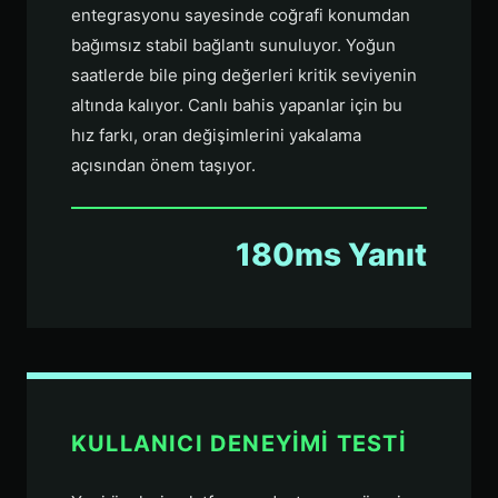
entegrasyonu sayesinde coğrafi konumdan
bağımsız stabil bağlantı sunuluyor. Yoğun
saatlerde bile ping değerleri kritik seviyenin
altında kalıyor. Canlı bahis yapanlar için bu
hız farkı, oran değişimlerini yakalama
açısından önem taşıyor.
180ms Yanıt
KULLANICI DENEYIMI TESTI