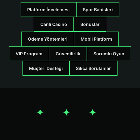
Platform İncelemesi
Spor Bahisleri
Canlı Casino
Bonuslar
Ödeme Yöntemleri
Mobil Platform
VIP Program
Güvenilirlik
Sorumlu Oyun
Müşteri Desteği
Sıkça Sorulanlar
✦ ✦ ✦