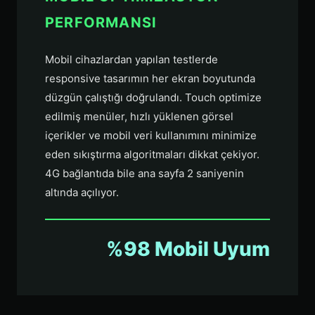
PERFORMANSI
Mobil cihazlardan yapılan testlerde
responsive tasarımın her ekran boyutunda
düzgün çalıştığı doğrulandı. Touch optimize
edilmiş menüler, hızlı yüklenen görsel
içerikler ve mobil veri kullanımını minimize
eden sıkıştırma algoritmaları dikkat çekiyor.
4G bağlantıda bile ana sayfa 2 saniyenin
altında açılıyor.
%98 Mobil Uyum