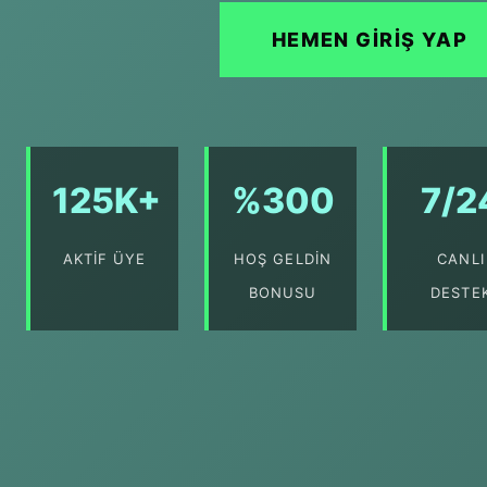
HEMEN GIRIŞ YAP
125K+
%300
7/2
AKTIF ÜYE
HOŞ GELDIN
CANLI
BONUSU
DESTE