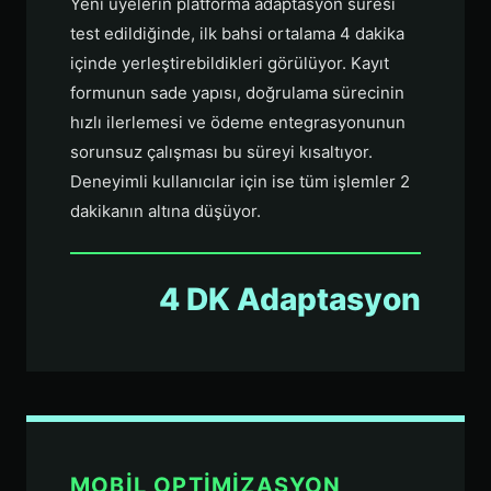
Yeni üyelerin platforma adaptasyon süresi
test edildiğinde, ilk bahsi ortalama 4 dakika
içinde yerleştirebildikleri görülüyor. Kayıt
formunun sade yapısı, doğrulama sürecinin
hızlı ilerlemesi ve ödeme entegrasyonunun
sorunsuz çalışması bu süreyi kısaltıyor.
Deneyimli kullanıcılar için ise tüm işlemler 2
dakikanın altına düşüyor.
4 DK Adaptasyon
MOBIL OPTIMIZASYON