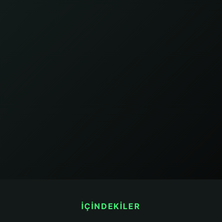
İÇINDEKILER