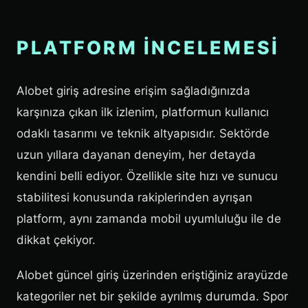
PLATFORM İNCELEMESI
Alobet giriş adresine erişim sağladığınızda
karşınıza çıkan ilk izlenim, platformun kullanıcı
odaklı tasarımı ve teknik altyapısıdır. Sektörde
uzun yıllara dayanan deneyim, her detayda
kendini belli ediyor. Özellikle site hızı ve sunucu
stabilitesi konusunda rakiplerinden ayrışan
platform, aynı zamanda mobil uyumluluğu ile de
dikkat çekiyor.
Alobet güncel giriş üzerinden eriştiğiniz arayüzde
kategoriler net bir şekilde ayrılmış durumda. Spor