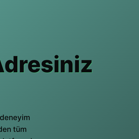
Adresiniz
z deneyim
nden tüm