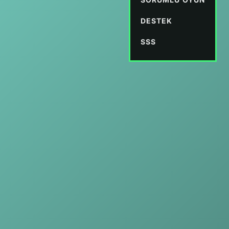
DESTEK
SSS