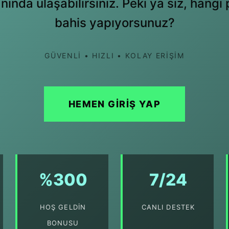
nında ulaşabilirsiniz. Peki ya siz, hangi
bahis yapıyorsunuz?
GÜVENLI • HIZLI • KOLAY ERIŞIM
HEMEN GIRIŞ YAP
%300
7/24
HOŞ GELDIN
CANLI DESTEK
BONUSU