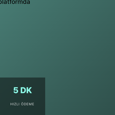
 platformda
5 DK
HIZLI ÖDEME