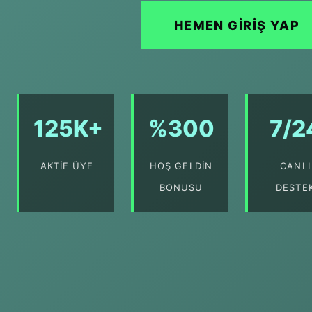
HEMEN GIRIŞ YAP
125K+
%300
7/2
AKTIF ÜYE
HOŞ GELDIN
CANLI
BONUSU
DESTE