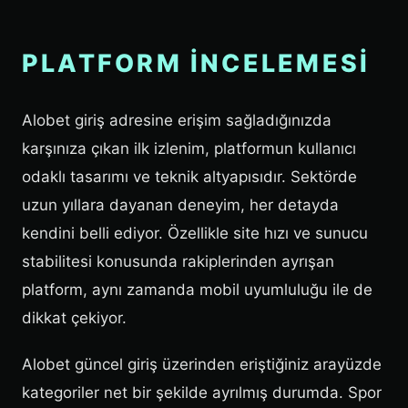
PLATFORM İNCELEMESI
Alobet giriş adresine erişim sağladığınızda
karşınıza çıkan ilk izlenim, platformun kullanıcı
odaklı tasarımı ve teknik altyapısıdır. Sektörde
uzun yıllara dayanan deneyim, her detayda
kendini belli ediyor. Özellikle site hızı ve sunucu
stabilitesi konusunda rakiplerinden ayrışan
platform, aynı zamanda mobil uyumluluğu ile de
dikkat çekiyor.
Alobet güncel giriş üzerinden eriştiğiniz arayüzde
kategoriler net bir şekilde ayrılmış durumda. Spor