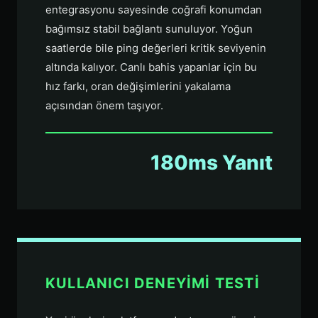
entegrasyonu sayesinde coğrafi konumdan
bağımsız stabil bağlantı sunuluyor. Yoğun
saatlerde bile ping değerleri kritik seviyenin
altında kalıyor. Canlı bahis yapanlar için bu
hız farkı, oran değişimlerini yakalama
açısından önem taşıyor.
180ms Yanıt
KULLANICI DENEYIMI TESTI