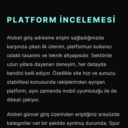
PLATFORM İNCELEMESI
Alobet giriş adresine erişim sağladığınızda
karşınıza çıkan ilk izlenim, platformun kullanıcı
odaklı tasarımı ve teknik altyapısıdır. Sektörde
uzun yıllara dayanan deneyim, her detayda
kendini belli ediyor. Özellikle site hızı ve sunucu
stabilitesi konusunda rakiplerinden ayrışan
platform, aynı zamanda mobil uyumluluğu ile de
dikkat çekiyor.
Alobet güncel giriş üzerinden eriştiğiniz arayüzde
kategoriler net bir şekilde ayrılmış durumda. Spor