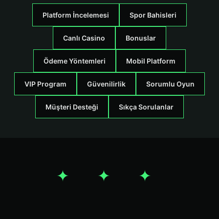
Platform İncelemesi
Spor Bahisleri
Canlı Casino
Bonuslar
Ödeme Yöntemleri
Mobil Platform
VIP Program
Güvenilirlik
Sorumlu Oyun
Müşteri Desteği
Sıkça Sorulanlar
✦ ✦ ✦