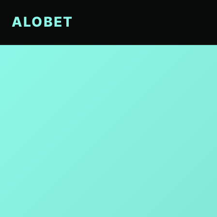
ALOBET