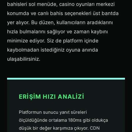
bahisleri sol menüde, casino oyunları merkezi
konumda ve canlı bahis seçenekleri üst bantda
yer alıyor. Bu düzen, kullanıcıların aradıklarını
hızla bulmalarını sağlıyor ve zaman kaybını
minimize ediyor. Siz de platform içinde
kaybolmadan istediğiniz oyuna anında
ulaşabilirsiniz.
ERIŞIM HIZI ANALIZI
Platformun sunucu yanıt süreleri
ölçüldüğünde ortalama 180ms gibi oldukça
düşük bir değer karşımıza çıkıyor. CDN