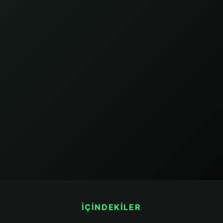
İÇINDEKILER