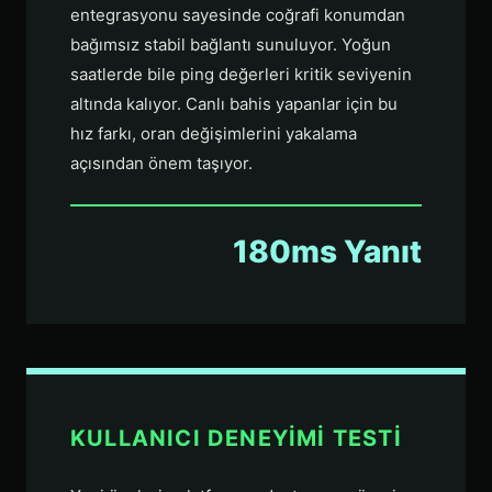
entegrasyonu sayesinde coğrafi konumdan
bağımsız stabil bağlantı sunuluyor. Yoğun
saatlerde bile ping değerleri kritik seviyenin
altında kalıyor. Canlı bahis yapanlar için bu
hız farkı, oran değişimlerini yakalama
açısından önem taşıyor.
180ms Yanıt
KULLANICI DENEYIMI TESTI