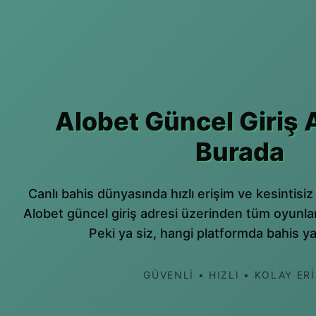
Alobet Güncel Giriş 
Burada
Canlı bahis dünyasında hızlı erişim ve kesintisi
Alobet güncel giriş adresi üzerinden tüm oyunlara
Peki ya siz, hangi platformda bahis 
GÜVENLI • HIZLI • KOLAY ER