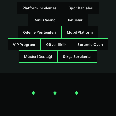
Platform İncelemesi
Spor Bahisleri
Canlı Casino
Bonuslar
Ödeme Yöntemleri
Mobil Platform
VIP Program
Güvenilirlik
Sorumlu Oyun
Müşteri Desteği
Sıkça Sorulanlar
✦ ✦ ✦