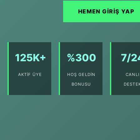
HEMEN GIRIŞ YAP
125K+
%300
7/2
AKTIF ÜYE
HOŞ GELDIN
CANLI
BONUSU
DESTE