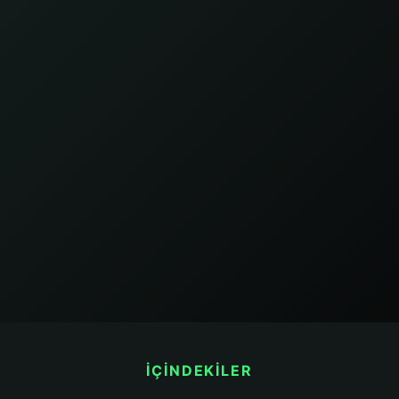
İÇINDEKILER