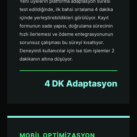
Yeni üyelerin platforma adaptasyon süresi
test edildiğinde, ilk bahsi ortalama 4 dakika
içinde yerleştirebildikleri görülüyor. Kayıt
formunun sade yapısı, doğrulama sürecinin
hızlı ilerlemesi ve ödeme entegrasyonunun
sorunsuz çalışması bu süreyi kısaltıyor.
Deneyimli kullanıcılar için ise tüm işlemler 2
dakikanın altına düşüyor.
4 DK Adaptasyon
MOBIL OPTIMIZASYON