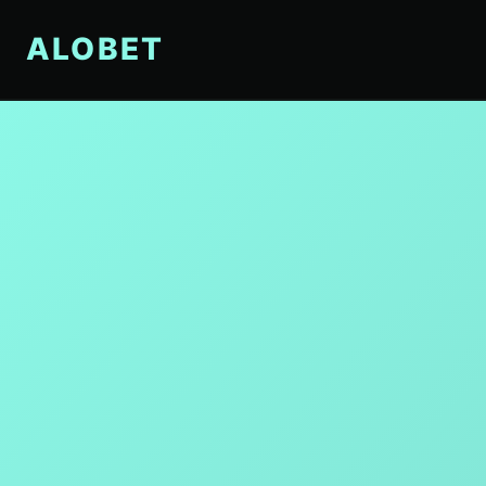
ALOBET