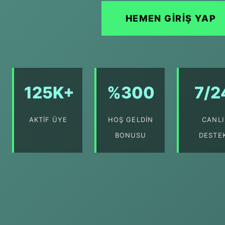
HEMEN GIRIŞ YAP
125K+
%300
7/2
AKTIF ÜYE
HOŞ GELDIN
CANLI
BONUSU
DESTE