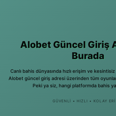
Alobet Güncel Giriş 
Burada
Canlı bahis dünyasında hızlı erişim ve kesintisi
Alobet güncel giriş adresi üzerinden tüm oyunlara
Peki ya siz, hangi platformda bahis 
GÜVENLI • HIZLI • KOLAY ER