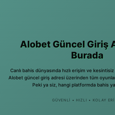
Alobet Güncel Giriş 
Burada
Canlı bahis dünyasında hızlı erişim ve kesintisi
Alobet güncel giriş adresi üzerinden tüm oyunlara
Peki ya siz, hangi platformda bahis 
GÜVENLI • HIZLI • KOLAY ER