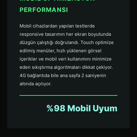
PERFORMANSI
Mobil cihazlardan yapılan testlerde
responsive tasarımın her ekran boyutunda
düzgün çalıştığı doğrulandı. Touch optimize
edilmiş menüler, hızlı yüklenen görsel
içerikler ve mobil veri kullanımını minimize
eden sıkıştırma algoritmaları dikkat çekiyor.
4G bağlantıda bile ana sayfa 2 saniyenin
altında açılıyor.
%98 Mobil Uyum