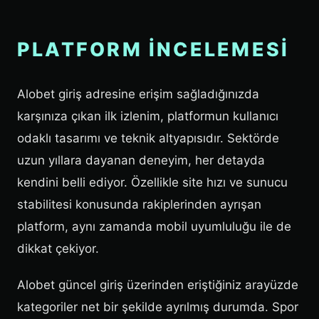
PLATFORM İNCELEMESI
Alobet giriş adresine erişim sağladığınızda
karşınıza çıkan ilk izlenim, platformun kullanıcı
odaklı tasarımı ve teknik altyapısıdır. Sektörde
uzun yıllara dayanan deneyim, her detayda
kendini belli ediyor. Özellikle site hızı ve sunucu
stabilitesi konusunda rakiplerinden ayrışan
platform, aynı zamanda mobil uyumluluğu ile de
dikkat çekiyor.
Alobet güncel giriş üzerinden eriştiğiniz arayüzde
kategoriler net bir şekilde ayrılmış durumda. Spor