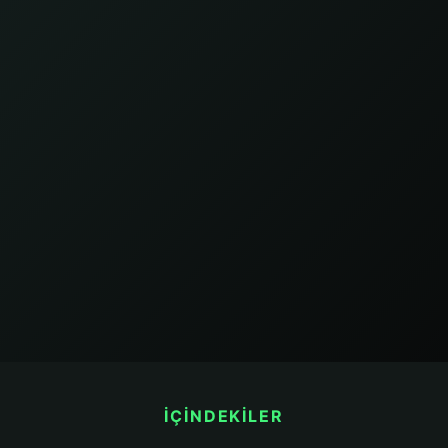
İÇINDEKILER