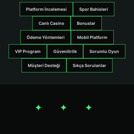
Platform İncelemesi
Spor Bahisleri
Canlı Casino
Bonuslar
Ödeme Yöntemleri
Mobil Platform
VIP Program
Güvenilirlik
Sorumlu Oyun
Müşteri Desteği
Sıkça Sorulanlar
✦ ✦ ✦