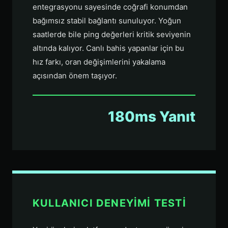
entegrasyonu sayesinde coğrafi konumdan
bağımsız stabil bağlantı sunuluyor. Yoğun
saatlerde bile ping değerleri kritik seviyenin
altında kalıyor. Canlı bahis yapanlar için bu
hız farkı, oran değişimlerini yakalama
açısından önem taşıyor.
180ms Yanıt
KULLANICI DENEYIMI TESTI