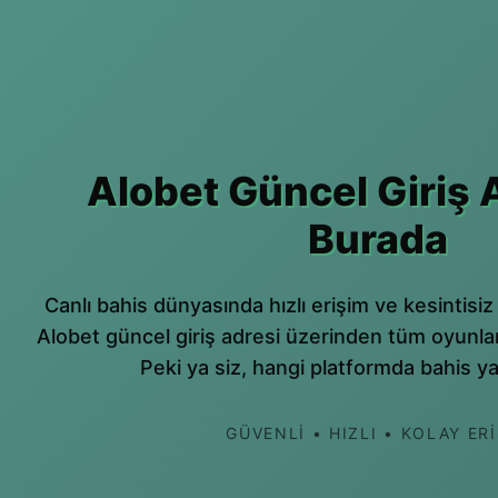
Alobet Güncel Giriş 
Burada
Canlı bahis dünyasında hızlı erişim ve kesintisi
Alobet güncel giriş adresi üzerinden tüm oyunlara
Peki ya siz, hangi platformda bahis 
GÜVENLI • HIZLI • KOLAY ER