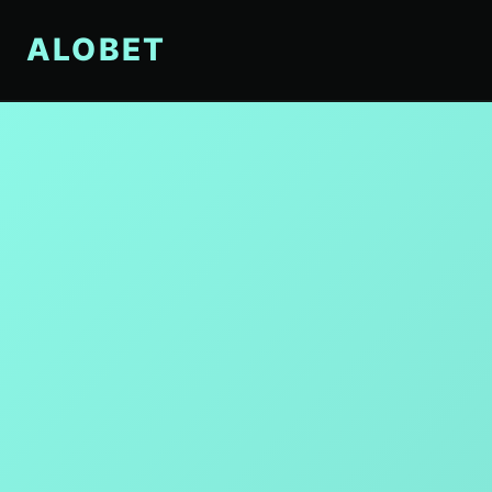
ALOBET