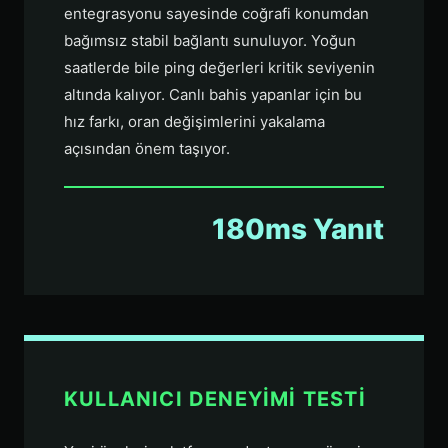
entegrasyonu sayesinde coğrafi konumdan
bağımsız stabil bağlantı sunuluyor. Yoğun
saatlerde bile ping değerleri kritik seviyenin
altında kalıyor. Canlı bahis yapanlar için bu
hız farkı, oran değişimlerini yakalama
açısından önem taşıyor.
180ms Yanıt
KULLANICI DENEYIMI TESTI