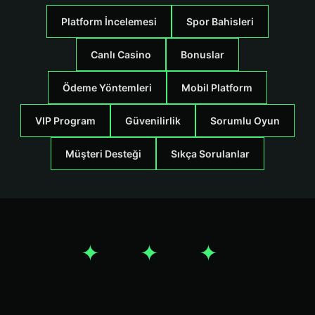
Platform İncelemesi
Spor Bahisleri
Canlı Casino
Bonuslar
Ödeme Yöntemleri
Mobil Platform
VIP Program
Güvenilirlik
Sorumlu Oyun
Müşteri Desteği
Sıkça Sorulanlar
✦ ✦ ✦