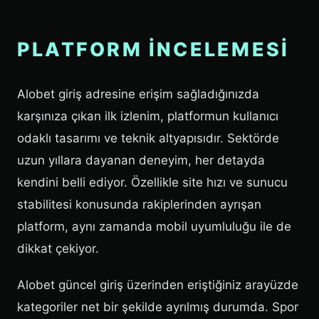
PLATFORM İNCELEMESI
Alobet giriş adresine erişim sağladığınızda
karşınıza çıkan ilk izlenim, platformun kullanıcı
odaklı tasarımı ve teknik altyapısıdır. Sektörde
uzun yıllara dayanan deneyim, her detayda
kendini belli ediyor. Özellikle site hızı ve sunucu
stabilitesi konusunda rakiplerinden ayrışan
platform, aynı zamanda mobil uyumluluğu ile de
dikkat çekiyor.
Alobet güncel giriş üzerinden eriştiğiniz arayüzde
kategoriler net bir şekilde ayrılmış durumda. Spor