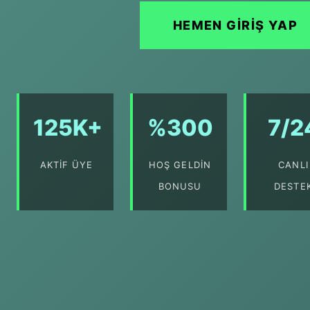
HEMEN GIRIŞ YAP
125K+
%300
7/2
AKTIF ÜYE
HOŞ GELDIN
CANLI
BONUSU
DESTE