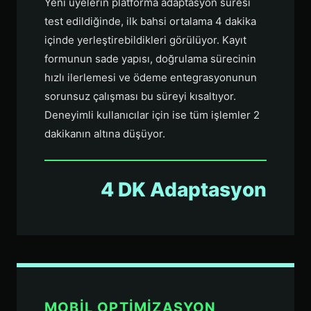
Yeni üyelerin platforma adaptasyon süresi
test edildiğinde, ilk bahsi ortalama 4 dakika
içinde yerleştirebildikleri görülüyor. Kayıt
formunun sade yapısı, doğrulama sürecinin
hızlı ilerlemesi ve ödeme entegrasyonunun
sorunsuz çalışması bu süreyi kısaltıyor.
Deneyimli kullanıcılar için ise tüm işlemler 2
dakikanın altına düşüyor.
4 DK Adaptasyon
MOBIL OPTIMIZASYON