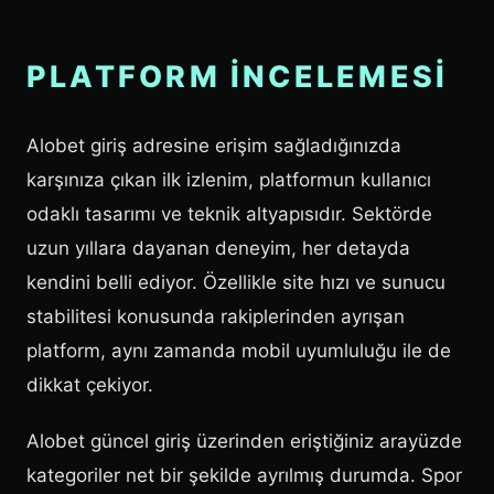
PLATFORM İNCELEMESI
Alobet giriş adresine erişim sağladığınızda
karşınıza çıkan ilk izlenim, platformun kullanıcı
odaklı tasarımı ve teknik altyapısıdır. Sektörde
uzun yıllara dayanan deneyim, her detayda
kendini belli ediyor. Özellikle site hızı ve sunucu
stabilitesi konusunda rakiplerinden ayrışan
platform, aynı zamanda mobil uyumluluğu ile de
dikkat çekiyor.
Alobet güncel giriş üzerinden eriştiğiniz arayüzde
kategoriler net bir şekilde ayrılmış durumda. Spor