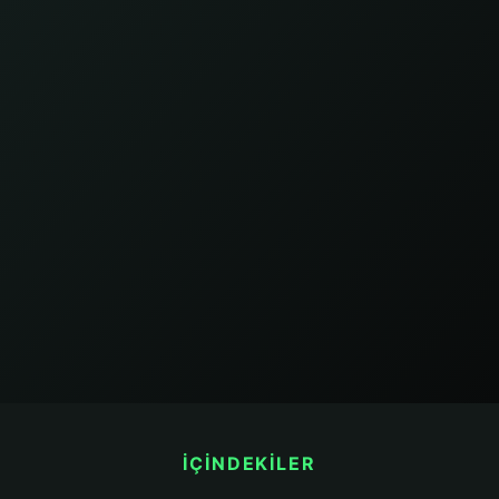
İÇINDEKILER