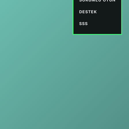
DESTEK
SSS