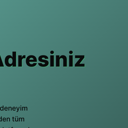
Adresiniz
z deneyim
nden tüm