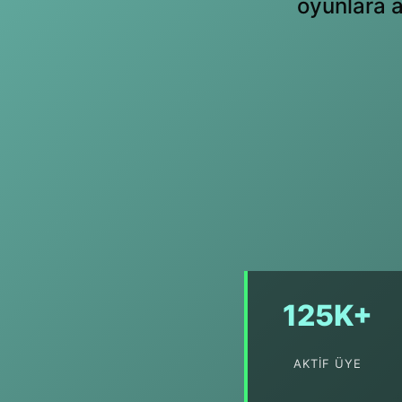
oyunlara a
125K+
AKTIF ÜYE